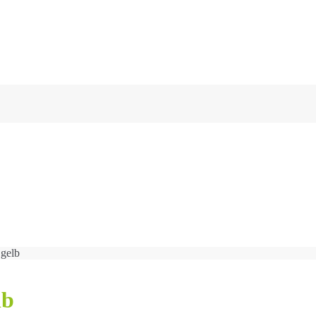
 gelb
lb